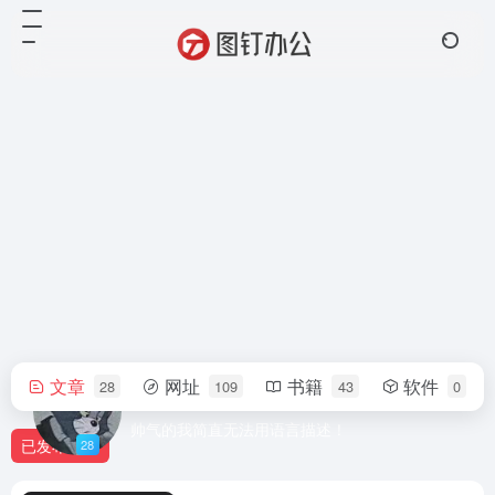
文章
网址
书籍
软件
28
109
43
0
tuding
帅气的我简直无法用语言描述！
已发布
28