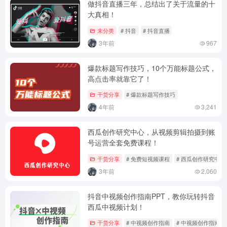
做抖音直播三年，总结出了关于流量的十
大真相！
未分类
# 抖音
# 抖音直播
3年前
967
爆款标题写作技巧，10个万能标题公式，
高点击率就靠它了！
干货分享
# 爆款标题写作技巧
4年前
3,241
西瓜创作研究中心，从视频剪辑拍摄到账
号运营全套免费课程！
干货分享
# 免费短视频课程
# 西瓜创作研究中心
3年前
2,060
抖音中视频创作指南PPT，教你玩转抖音
西瓜中视频计划！
干货分享
# 中视频创作指南
# 中视频创作指南PP