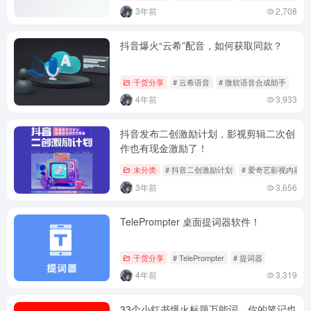
3年前
2,708
抖音爆火“云希”配音，如何获取同款？
干货分享
# 云希语音
# 微软语音合成助手
4年前
3,933
抖音发布二创激励计划，影视剪辑二次创
作也有现金激励了！
未分类
# 抖音二创激励计划
# 爱奇艺影视内容精
3年前
3,656
TelePrompter 桌面提词器软件！
干货分享
# TelePrompter
# 提词器
4年前
3,319
33个小红书爆火标题万能词，你的笔记也