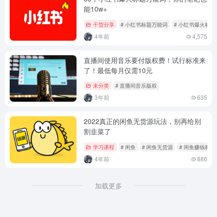
能10w+
干货分享
# 小红书标题万能词
# 小红书爆火标题
4年前
4,575
直播间使用音乐要付版权费！试行标准来
了！最低每月仅需10元
未分类
# 直播间音乐版权
3年前
635
2022真正的闲鱼无货源玩法，别再给别
割韭菜了
学习课程
# 闲鱼
# 闲鱼无货源
# 闲鱼赚钱教程
4年前
886
加载更多