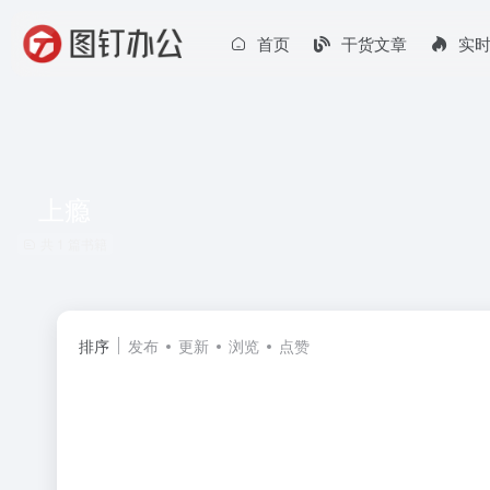
首页
干货文章
实
上瘾
共 1 篇书籍
排序
发布
更新
浏览
点赞