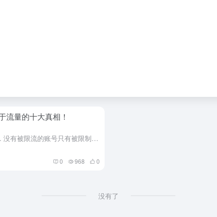
于流量的十大真相！
1. 抖音流量的分发遵循赛马机制 2. 没有被限流的账号只有被限制的认知 3. 付费投放除了能帮账号带来精准流量，还有一个作用是检验人货场的优劣。 4. 付费投放不会压制自然流量 5. 付费投放可以撬...
0
968
0
没有了