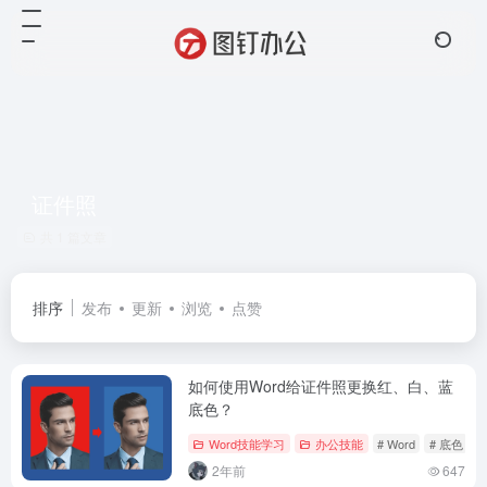
证件照
共 1 篇文章
排序
发布
更新
浏览
点赞
如何使用Word给证件照更换红、白、蓝
底色？
Word技能学习
办公技能
# Word
# 底色
#
2年前
647