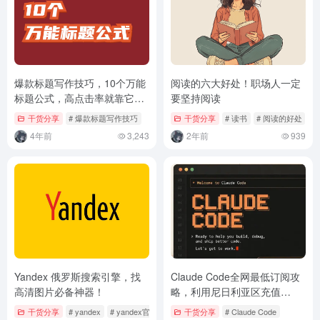
爆款标题写作技巧，10个万能
阅读的六大好处！职场人一定
标题公式，高点击率就靠它
要坚持阅读
了！
干货分享
# 爆款标题写作技巧
干货分享
# 读书
# 阅读的好处
4年前
3,243
2年前
939
Yandex 俄罗斯搜索引擎，找
Claude Code全网最低订阅攻
高清图片必备神器！
略，利用尼日利亚区充值
Claude Code
干货分享
# yandex
# yandex官网
干货分享
# Claude Code