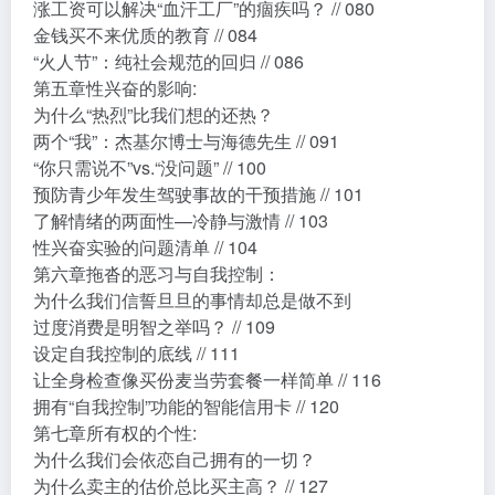
涨工资可以解决“血汗工厂”的痼疾吗？ // 080
金钱买不来优质的教育 // 084
“火人节”：纯社会规范的回归 // 086
第五章性兴奋的影响:
为什么“热烈”比我们想的还热？
两个“我”：杰基尔博士与海德先生 // 091
“你只需说不”vs.“没问题” // 100
预防青少年发生驾驶事故的干预措施 // 101
了解情绪的两面性—冷静与激情 // 103
性兴奋实验的问题清单 // 104
第六章拖沓的恶习与自我控制：
为什么我们信誓旦旦的事情却总是做不到
过度消费是明智之举吗？ // 109
设定自我控制的底线 // 111
让全身检查像买份麦当劳套餐一样简单 // 116
拥有“自我控制”功能的智能信用卡 // 120
第七章所有权的个性:
为什么我们会依恋自己拥有的一切？
为什么卖主的估价总比买主高？ // 127