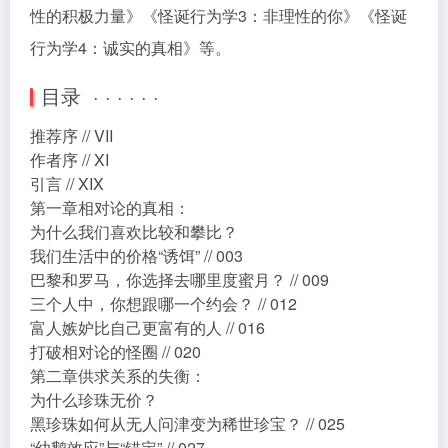
性的积极力量》《怪诞行为学3：非理性的你》《怪诞
行为学4：诚实的真相》等。
目录 · · · · · ·
推荐序 // VII
作者序 // XI
引言 // XIX
第一章相对论的真相：
为什么我们喜欢比较和攀比？
我们生活中的价格“诱饵” // 003
巴黎和罗马，你选择去哪里度蜜月？ // 009
三个人中，你想跟哪一个约会？ // 012
富人嫉妒比自己更富有的人 // 016
打破相对论的怪圈 // 020
第二章供求关系的失衡：
为什么珍珠无价？
黑珍珠如何从无人问津变为稀世珍宝？ // 025
“幼鹅效应”与“锚定” // 027