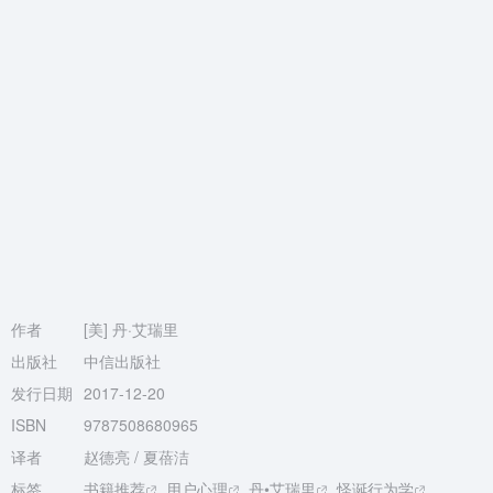
作者
[美] 丹·艾瑞里
出版社
中信出版社
发行日期
2017-12-20
ISBN
9787508680965
译者
赵德亮 / 夏蓓洁
标签
书籍推荐
用户心理
丹•艾瑞里
怪诞行为学