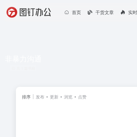
首页
干货文章
实
非暴力沟通
共 1 篇书籍
排序
发布
更新
浏览
点赞