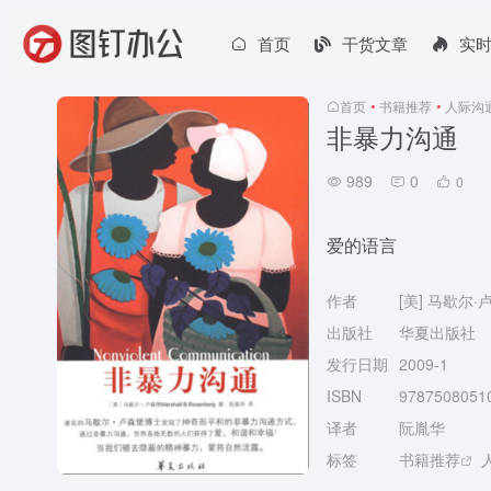
首页
干货文章
实
首页
•
书籍推荐
•
人际沟
非暴力沟通
989
0
0
爱的语言
作者
[美] 马歇尔·
出版社
华夏出版社
发行日期
2009-1
ISBN
9787508051
译者
阮胤华
标签
书籍推荐