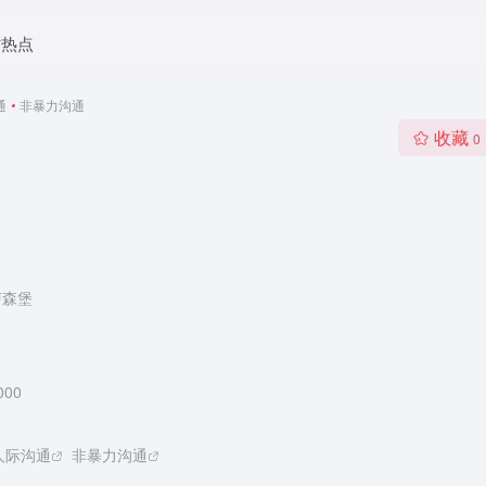
时热点
通
•
非暴力沟通
收藏
0
卢森堡
000
人际沟通
非暴力沟通