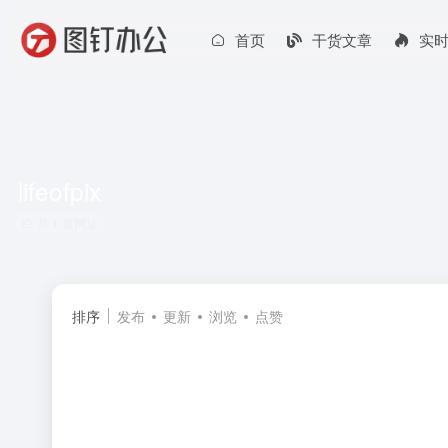
首页
干货文章
实
lifeofpix
共 1 篇网址
排序
发布
更新
浏览
点赞