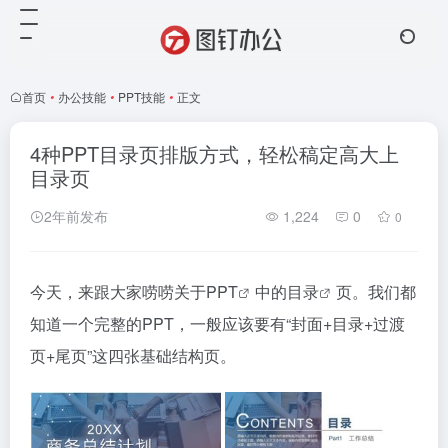
首页
•
办公技能
•
PPT技能
•
正文
4种PPT目录页排版方式，轻松稿定高大上
目录页
2年前发布
1,224
0
0
今天，来跟大家唠唠关于
PPT
中的
目录
页。我们都
知道一个完整的PPT，一般应该要有“封面+目录+过渡
页+尾页”这四张基础结构页。