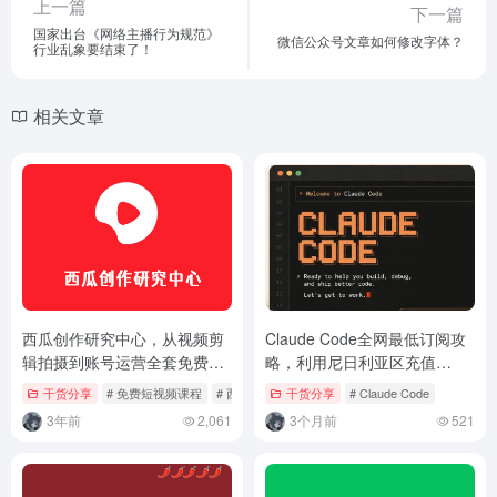
上一篇
下一篇
国家出台《网络主播行为规范》
微信公众号文章如何修改字体？
行业乱象要结束了！
相关文章
西瓜创作研究中心，从视频剪
Claude Code全网最低订阅攻
辑拍摄到账号运营全套免费课
略，利用尼日利亚区充值
程！
Claude Code
干货分享
# 免费短视频课程
# 西瓜创作研究中心
干货分享
# Claude Code
3年前
2,061
3个月前
521