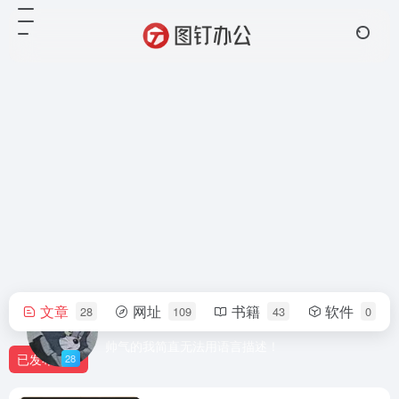
文章
网址
书籍
软件
28
109
43
0
tuding
帅气的我简直无法用语言描述！
已发布
28