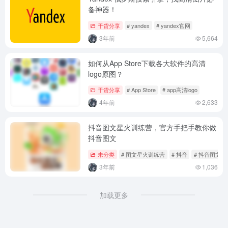
备神器！
干货分享
# yandex
# yandex官网
3年前
5,664
如何从App Store下载各大软件的高清
logo原图？
干货分享
# App Store
# app高清logo
4年前
2,633
抖音图文星火训练营，官方手把手教你做
抖音图文
未分类
# 图文星火训练营
# 抖音
# 抖音图文
3年前
1,036
加载更多