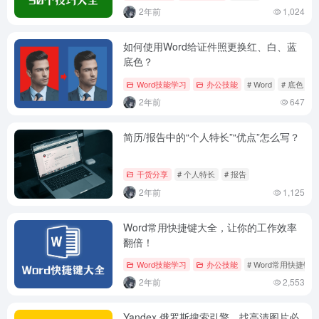
2年前
1,024
如何使用Word给证件照更换红、白、蓝
底色？
Word技能学习
办公技能
# Word
# 底色
#
2年前
647
简历/报告中的“个人特长”“优点”怎么写？
干货分享
# 个人特长
# 报告
2年前
1,125
Word常用快捷键大全，让你的工作效率
翻倍！
Word技能学习
办公技能
# Word常用快捷键
2年前
2,553
Yandex 俄罗斯搜索引擎，找高清图片必