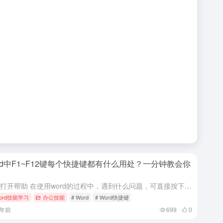
rd中F1~F12键每个快捷键都有什么用处？一分钟教会你
F1：打开帮助 在使用word的过程中，遇到什么问题，可直接按下F1键调出帮助信息，可以在这里搜索解决问题。 F2：剪切文本或图片 与复制和剪切功能类似，选中一段文字后，按下F2，再将光标移到需要插入...
ord技能学习
办公技能
# Word
# Word快捷键
2年前
699
0