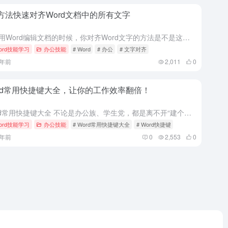
方法快速对齐Word文档中的所有文字
在使用Word编辑文档的时候，你对齐Word文字的方法是不是这样的，噼里啪啦猛敲空格键，结果还是对不齐，排版仍旧乱糟糟。 那么，到底如何才能快速对齐Word文字呢？今天就教大家7个好方法，不用...
ord技能学习
办公技能
# Word
# 办公
# 文字对齐
2年前
2,011
0
rd常用快捷键大全，让你的工作效率翻倍！
Word常用快捷键大全 不论是办公族、学生党，都是离不开“建个Word”。虽说Word人人都会用，但是如何快捷使用也是一门学问~ 于是小编四处查阅抄写来了Word常用快捷键大全，大家请收好~ 其他的快...
ord技能学习
办公技能
# Word常用快捷键大全
# Word快捷键
2年前
0
2,553
0