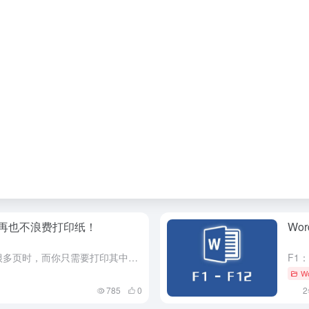
会再也不浪费打印纸！
Wo
1.打印当前页面 当word文档中有很多页时，而你只需要打印其中某一页时，这个时候我们可以选择打印当前页面。 操作方法：依次点击【文件】--【打印】--【设置】--【打印当前页面】即可。 2.指定范围...
W
785
0