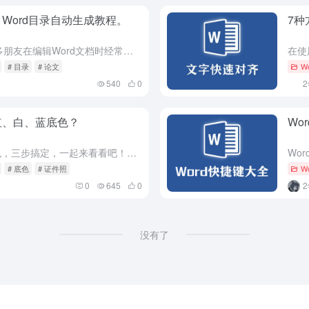
！Word目录自动生成教程。
7种
Word目录怎么自动生成？这是很多朋友在编辑Word文档时经常碰到的问题，不会的人往往选择手动输入目录，忙活半天，最后发现还是对不齐...... 其实不用那么麻烦，今天就教大家一个快速自动生成Word...
# 目录
# 论文
W
540
0
红、白、蓝底色？
Wo
用word就能轻松更换证件照背景色，三步搞定，一起来看看吧！以下图为例，我们来看下红底换蓝底的操作方法： 第一步：删除证件照背景色 打开Word文档，插入图片，选择自己需要更换背景色的证件照。选中证件...
# 底色
# 证件照
W
0
645
0
没有了